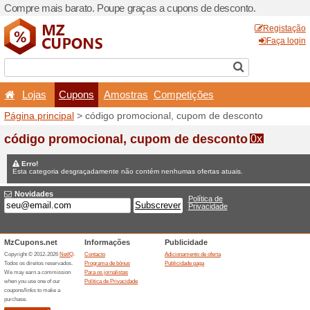
Compre mais barato. Poupe
Lojas
Cupons
Amo
Página principal
> código p