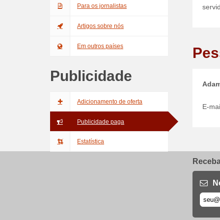
Para os jornalistas
servi
Artigos sobre nós
Em outros países
Pes
Publicidade
Adam
Adicionamento de oferta
E-mai
Publicidade paga
Estatística
Receba 
N