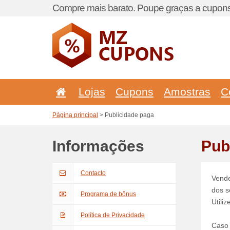
Compre mais barato. Poupe graças a cupons
Lojas
Cupons
Amostras
C
Página principal
> Publicidade paga
Informações
Pub
Contacto
Vende
dos s
Programa de bônus
Utiliz
Política de Privacidade
Caso 