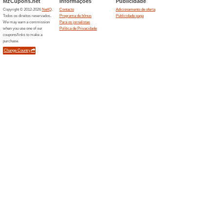
Filtro:
Classificaçã
Todas as ofertas
Online
Fnb.co.mz
55% fun
A adesão
grátis.