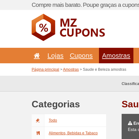
Compre mais barato. Poupe graças a cupons
Lojas
Cupons
Amostras
Página principal
>
Amostras
> Saude e Beleza amostras
Classific
Categorias
Sau
Todo
Er
Esta 
Alimentos, Bebidas e Tabaco