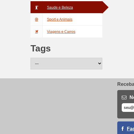
Saude e Beleza
Sport e Animais
Viagens e Carros
Tags
Receba 
N
Fa