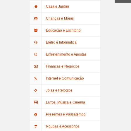
Casa e Jardim
Crianças e Moms
Educação e Escritório
Eletro e Informática
Entretenimento e Apostas
Finanças e Negócios
Internet e Comunicação
Jóias e Relógios
Livros, Música e Cinema
Presentes e Passatempo
Roupas e Acessórios