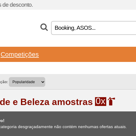
 de desconto.
Competições
ação:
0x
de e Beleza amostras
ro!
categoria desgraçadamente não contém nenhumas ofertas atuais.